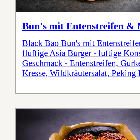
Bun's mit Entenstreifen &
Black Bao Bun's mit Entenstreif
fluffige Asia Burger - luftige Kon
Geschmack - Entenstreifen, Gurk
Kresse, Wildkräutersalat, Peking