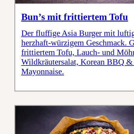
Bun’s mit frittiertem Tofu
Der fluffige Asia Burger mit luft
herzhaft-würzigem Geschmack. Ge
frittiertem Tofu, Lauch- und Möhr
Wildkräutersalat, Korean BBQ &
Mayonnaise.