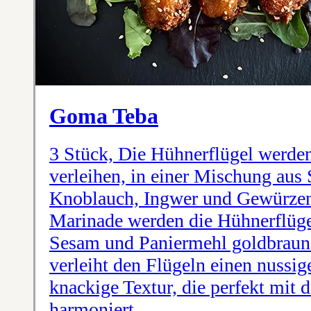
Goma Teba
3 Stück, Die Hühnerflügel werd
verleihen, in einer Mischung aus 
Knoblauch, Ingwer und Gewürzen 
Marinade werden die Hühnerflüge
Sesam und Paniermehl goldbraun f
verleiht den Flügeln einen nussi
knackige Textur, die perfekt mit 
harmoniert