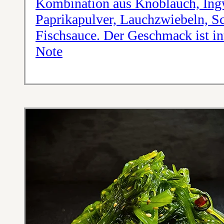
Kombination aus Knoblauch, Ingw
Paprikapulver, Lauchzwiebeln, Sc
Fischsauce. Der Geschmack ist int
Note