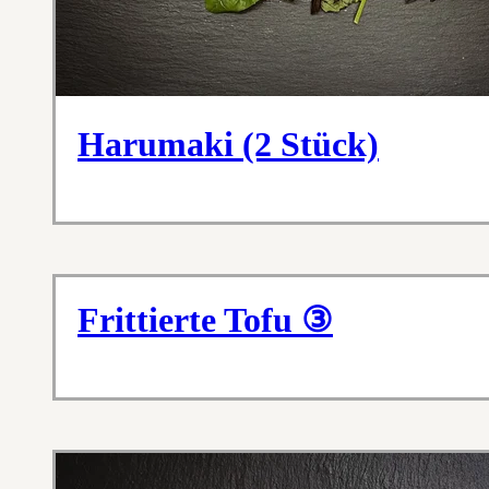
Harumaki (2 Stück)
Frittierte Tofu ③