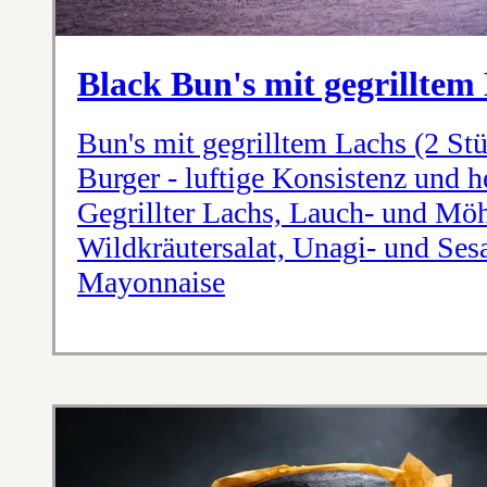
Black Bun's mit gegrilltem
Bun's mit gegrilltem Lachs (2 Stü
Burger - luftige Konsistenz und 
Gegrillter Lachs, Lauch- und Möh
Wildkräutersalat, Unagi- und Se
Mayonnaise