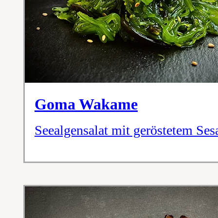
Goma Wakame
Seealgensalat mit geröstetem Se